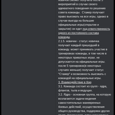
новичок сможет получить после 3
мероприятий в случае своего
адекватного поведения по решению
совета команды. Стажер получает
право выезжать на все игры, однако в
случае выезда на большие
официальные игры(открытие и
закрытие) он едет
под ответственность
одного из постоянного состава
команды
.
2.1.5. новички - статус новичка
получает каждый пришедший в
команду. может принимать участие в
тренировках команды, в том числе в
некоторых приватных играх. не
допускается на официальные игры.
после 5 тренировок(в некоторых
случаях меньше) получает статус
"Стажер" и возможность выезжать с
командой на официальные игры.
3. Взаимодействие в бою
3.1. Команда состоит из групп - ядра,
флангов, тыла и ведущих.
3.2. Ядро - основная группа, на которую
возлагаются задачи ведения
самостоятельных маневренных
боевых действий, осуществеления
общего руководства, поддержки других