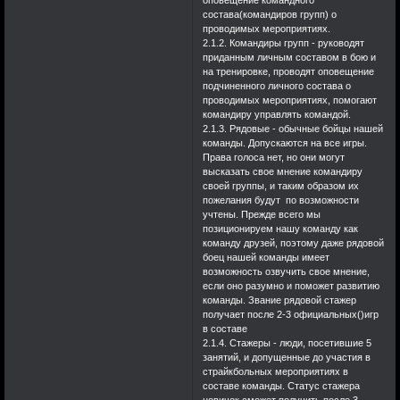
оповещение командного
состава(командиров групп) о
проводимых мероприятиях.
2.1.2. Командиры групп - руководят
приданным личным составом в бою и
на тренировке, проводят оповещение
подчиненного личного состава о
проводимых мероприятиях, помогают
командиру управлять командой.
2.1.3. Рядовые - обычные бойцы нашей
команды. Допускаются на все игры.
Права голоса нет, но они могут
высказать свое мнение командиру
своей группы, и таким образом их
пожелания будут по возможности
учтены. Прежде всего мы
позиционируем нашу команду как
команду друзей, поэтому даже рядовой
боец нашей команды имеет
возможность озвучить свое мнение,
если оно разумно и поможет развитию
команды. Звание рядовой стажер
получает после 2-3 официальных()игр
в составе
2.1.4. Стажеры - люди, посетившие 5
занятий, и допущенные до участия в
страйкбольных мероприятиях в
составе команды. Статус стажера