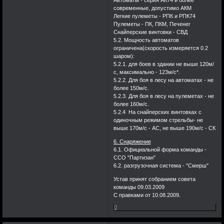
Автоматы - серия АК74 и более
современные, допустимо АКМ
Легкие пулеметы - РПК и РПК74
Пулеметы - ПК, ПКМ, Печенег
Снайперские винтовки - СВД
5.2. Мощность автоматов
ограничена(скорость измеряется 0.2
шаром):
5.2.1. для боев в здании не выше 120м/
с, максимально - 123м/с*.
5.2.2. Для боя в лесу на автоматах - не
более 150м/с.
5.2.3. Для боя в лесу на пулеметах - не
более 160м/с.
5.2.4 На снайперских винтовках с
одиночным режимом стрельбы- не
выше 170м/с - АС, не выше 190м/с - СК
6. Снаряжение
6.1. Официальной форма команды -
ССО "Партизан"
6.2. разгрузочная система - "Смерш"
Устав принят собранием совета
команды 09.03.2009
С правками от 10.08.2009.
0