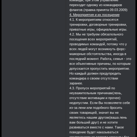
команды, при этом управление
переходит одному из командиров
флангов.(правка принята 09.03.2009)
4. Мероприятия и их посещение
4.1. К мероприятиям относятся
тренировки, договорные тренировки,
приватные игры, официальные игры.
4.2. Мы не требуем обязательного
посещения всех мероприятий,
проводимых командой, потому что у
всех людей могут возникнуть форс-
мажорные обстоятельства, иногда в
последний момент. Работа, семья - это
все объективные причины, по которым
допускается пропустить мероприятие.
Но каждый должен предупредить
командира о своем отсутствии
заранее.
4.3. Пропуск мероприятий по
неуважительным причинам(лень,
отсутствие мотивации и прочее)
недопустим. Если Вы позволяете себе
из-за лени или подобного бросить
своих товарищей, значит вы не
являетесь нашим другом(ваша лень
вам больший друг) и не хотите
развиваться вместе с нами. Такое
поведение будет наказываться