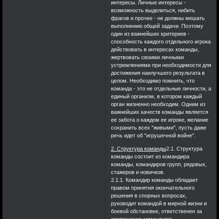
интересы. Личные интересы -
возможность выделиться, нибить
фрагов и прочее - не должны мешать
выполнению общей задачи. Поэтому
один из важнейших критериев -
способность каждого отдельного игрока
действовать в интересах команды,
жертвовать своими личными
устремлениями при необходимости для
достижения наилучшего результата в
целом. Необходимо помнить, что
команда - это не отдельные личности, а
единый организм, в котором каждый
орган жизненно необходим. Одним из
важнейших качеств команды является
ее забота о каждом ее игроке, желание
сохранить всех "живыми", пусть даже
речь идет об "игрушечной войне".
2. Структура команды
2.1. Структура
команды состоит из командира
команды, командиров групп, рядовых,
стажеров и новичков.
2.1.1. Командир команды обладает
правом принятия окончательного
решения в спорных вопросах,
руководит командой в мирной жизни и
боевой обстановке, ответственен за