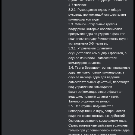
групп. Численность ядра установлена
4-7 человек.
3.2.1. Руководство ядром и общее
руководство командой осуществляет
комнандир команды.
3.3. Фланги - отдельные группы
поддержки, которые обеспечивают
прикрытие ядра от ударов с флангов,
подчиняются ядру. Численность групп
установлена 3-5 человек.
3.3.1. Управление флангами
осуществляют командиры флангов, в
случае из гибели - заместители
командиров флангов.
3.4. Тыл и Ведущие- группы, приданные
ядру, не имеют своих командиров. в
случае выхода ядра для ведения
самостоятельных действий, переходят
под управление командиров
флангов(командир левого фланга -
ведущие, правого фланга - тыл).
Тяжелого оружия не имеют.
3.5. Все группы подчиняются
непосредственно ядру, запрещается
ведение самостоятельных действий
без согласования с командиром ядра.
Самостоятельные действия возможны
только при условии полной гибели ядра