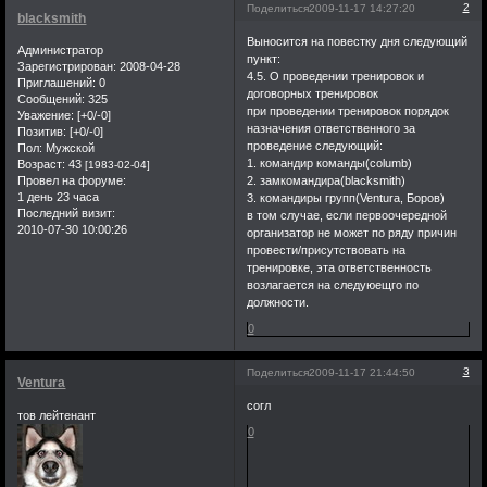
2
Поделиться
2009-11-17 14:27:20
blacksmith
Выносится на повестку дня следующий
Администратор
пункт:
Зарегистрирован
: 2008-04-28
4.5. О проведении тренировок и
Приглашений:
0
договорных тренировок
Сообщений:
325
при проведении тренировок порядок
Уважение:
[+0/-0]
назначения ответственного за
Позитив:
[+0/-0]
проведение следующий:
Пол:
Мужской
1. командир команды(columb)
Возраст:
43
[1983-02-04]
2. замкомандира(blacksmith)
Провел на форуме:
1 день 23 часа
3. командиры групп(Ventura, Боров)
Последний визит:
в том случае, если первоочередной
2010-07-30 10:00:26
организатор не может по ряду причин
провести/присутствовать на
тренировке, эта ответственность
возлагается на следуюещго по
должности.
0
3
Поделиться
2009-11-17 21:44:50
Ventura
согл
тов лейтенант
0