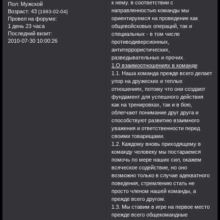
к нему. в соответствии с
Пол:
Мужской
направленностью команды мы
Возраст:
43
[1983-02-04]
ориентируемся на проведение как
Провел на форуме:
1 день 23 часа
общевойсковых операций, так и
Последний визит:
специальных - в том числе
2010-07-30 10:00:26
противодиверсионных,
антитеррористических,
разведывательных и прочих.
1.О взаимоотношениях в команде
1.1. Наша команда прежде всего делает
упор на дружеских и теплых
отношениях, потому что они создают
фундамент для успешного действия
как на тренировках, так и в бою,
облегчают понимание друг друга и
способствуют развитию взаимного
уважения и ответственности перед
своими товарищами.
1.2. Каждому вновь приходящему в
команду человеку мы постараемся
помочь по мере наших сил, окажем
всяческое содействие, но оно
возможно только в случае адекватного
поведения, стремлению стать не
просто членом нашей команды, а
прежде всего другом.
1.3. Мы ставим в игре на первое место
прежде всего общекомандные