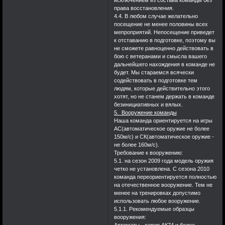
исключением из состава команды без
права восстановления.
4.4. В любом случае желательно
посещение не менее половины всех
мепроприятий. Непосещение приведет
к отставанию в подготовке, поэтому вы
не сможете равноценно действовать в
бою с ветеранами и смысла вашего
дальнейшего нахождения в команде не
будет. Мы стараемся всячески
содействовать в подготовке тем
людям, которые действительно этого
хотят, но не станем держать в команде
безинициативных и вялых.
5. Вооружение команды
Наша команда ориентируется на игры
АС(автоматическое оружие не более
150м/с) и СК(автоматическое оружие -
не более 160м/с).
Требование к вооружению:
5.1. на сезон 2009 года модель оружия
четко не установлена. С сезона 2010
команда переориентируется полностью
на отечественное вооружение. Тем не
менее на тренировках допустимо
использовать любое вооружение.
5.1.1. Рекомендуемые образцы
вооружения: