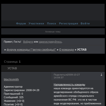
Форум
Участники
Поиск
Регистрация
Войти
Активные темы
Привет, Гость!
Войдите
или
зарегистрируйтесь
.
»
форум команды \"ветер свободы\"
»
О команде
»
УСТАВ
Страница:
1
УСТАВ
1
Поделиться
2009-10-27
14:04:37
blacksmith
Направленность команды
Администратор
наша команда ориентируется на
Зарегистрирован
: 2008-04-28
моделирование обобщенного образа
Приглашений:
0
армейского отряда специального
Сообщений:
325
назначения ВС РФ. это не в чистом
Уважение:
[+0/-0]
виде моделирование, но приближенное
Позитив:
[+0/-0]