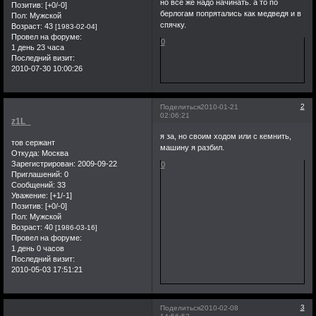
но все же надо начинать. а то по
Позитив:
[+0/-0]
берлогам попрятались как медведя и в
Пол:
Мужской
спячку.
Возраст:
43
[1983-02-04]
Провел на форуме:
0
1 день 23 часа
Последний визит:
2010-07-30 10:00:26
2
Поделиться
2010-01-21
02:06:21
z1L_
я за, но своим ходом или с кемнить,
тов сержант
машину я разбил.
Откуда:
Москва
Зарегистрирован
: 2009-09-22
0
Приглашений:
0
Сообщений:
33
Уважение:
[+1/-1]
Позитив:
[+0/-0]
Пол:
Мужской
Возраст:
40
[1986-03-16]
Провел на форуме:
1 день 0 часов
Последний визит:
2010-05-03 17:51:21
3
Поделиться
2010-02-08