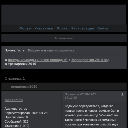
Форум
Участники
Поиск
Регистрация
Войти
Активные темы
Привет, Гость!
Войдите
или
зарегистрируйтесь
.
»
форум команды \"ветер свободы\"
»
Мероприятия 2010 год
»
тренировки 2010
Страница:
1
тренировки 2010
1
Поделиться
2010-01-20
17:10:55
blacksmith
надо уже определяться, когда же
Администратор
первая трена в новом году(кто был в
Зарегистрирован
: 2008-04-28
жохово, уже новый год "обмыли", но
Приглашений:
0
таких всего 5 человек из команды).
Сообщений:
325
пока погода конечно не способствует,
Уважение:
[+0/-0]