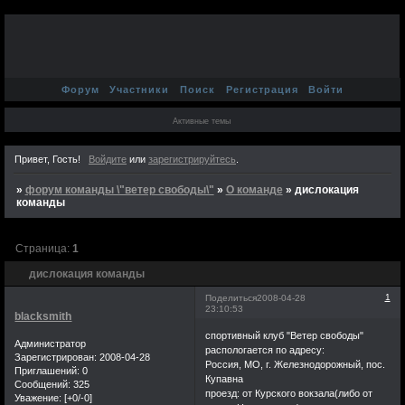
Форум
Участники
Поиск
Регистрация
Войти
Активные темы
Привет, Гость!
Войдите
или
зарегистрируйтесь
.
»
форум команды \"ветер свободы\"
»
О команде
»
дислокация
команды
Страница:
1
дислокация команды
1
Поделиться
2008-04-28
23:10:53
blacksmith
спортивный клуб "Ветер свободы"
Администратор
распологается по адресу:
Зарегистрирован
: 2008-04-28
Россия, МО, г. Железнодорожный, пос.
Приглашений:
0
Купавна
Сообщений:
325
проезд: от Курского вокзала(либо от
Уважение:
[+0/-0]