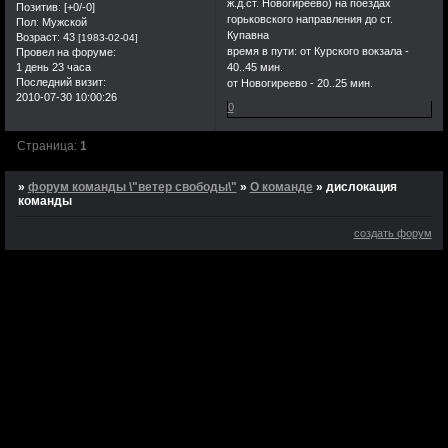
ж.д.ст. Новогиреево) на поездах
Позитив:
[+0/-0]
горьковского направления до ст.
Пол:
Мужской
Купавна
Возраст:
43
[1983-02-04]
время в пути: от Курского вокзала -
Провел на форуме:
1 день 23 часа
40..45 мин.
Последний визит:
от Новогиреево - 20..25 мин.
2010-07-30 10:00:26
0
Страница:
1
»
форум команды \"ветер свободы\"
»
О команде
»
дислокация
команды
создать форум