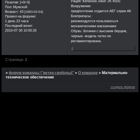
Рация: Kenwood Joker JK-450S
Позитив:
[+0/-0]
Вооружение:
Пол:
Мужской
предпочтение отдается АЕГ серии АК
Возраст:
43
[1983-02-04]
Боеприпасы:
Провел на форуме:
1 день 23 часа
рекомендуется пользоваться
Последний визит:
механическими магазинами
2010-07-30 10:00:26
Обувь: ботинки с высоким берцем,
черные. модель четко не
регламентирована.
0
Страница:
1
»
форум команды \"ветер свободы\"
»
О команде
»
Материально-
техническое обеспечение
создать форум