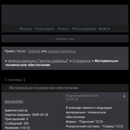
Форум
Участники
Поиск
Регистрация
Войти
Активные темы
Привет, Гость!
Войдите
или
зарегистрируйтесь
.
»
форум команды \"ветер свободы\"
»
О команде
»
Материально-
техническое обеспечение
Страница:
1
Материально-техническое обеспечение
1
Поделиться
2009-04-29
10:36:23
blacksmith
В команде принято следующее
Администратор
материально- техническое
Зарегистрирован
: 2008-04-28
обеспечение
Приглашений:
0
Форма - "Партизан" ССО
Сообщений:
325
Разгрузочная система - "Смерш" ССО
Уважение:
[+0/-0]