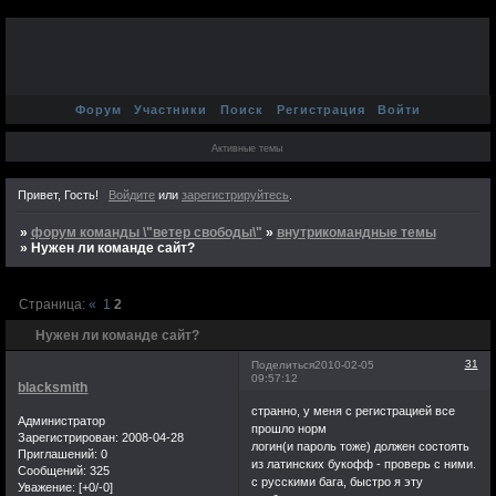
Форум
Участники
Поиск
Регистрация
Войти
Активные темы
Привет, Гость!
Войдите
или
зарегистрируйтесь
.
»
форум команды \"ветер свободы\"
»
внутрикомандные темы
»
Нужен ли команде сайт?
Страница:
«
1
2
Нужен ли команде сайт?
31
Поделиться
2010-02-05
09:57:12
blacksmith
странно, у меня с регистрацией все
Администратор
прошло норм
Зарегистрирован
: 2008-04-28
логин(и пароль тоже) должен состоять
Приглашений:
0
из латинских букофф - проверь с ними.
Сообщений:
325
с русскими бага, быстро я эту
Уважение:
[+0/-0]