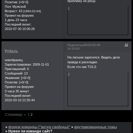
проблему не решу.
Позитив:
[+0/-0]
Пол:
Мужской
0
Возраст:
43
[1983-02-04]
Провел на форуме:
1 день 23 часа
Последний визит:
2010-07-30 10:00:26
32
Поделиться
2010-02-05
14:15:01
Рубаль
На латыни зарегился. Видать дело
новобранец
правда в раскладке.
Зарегистрирован
: 2009-11-01
Если что ник TOLS
Приглашений:
0
Сообщений:
13
0
Уважение:
[+0/-0]
Позитив:
[+0/-0]
Провел на форуме:
3 часа 35 минут
Последний визит:
2010-03-10 21:55:44
Страница:
«
1
2
»
форум команды \"ветер свободы\"
»
внутрикомандные темы
»
Нужен ли команде сайт?