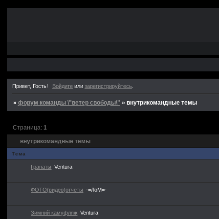
Привет, Гость!
Войдите
или
зарегистрируйтесь
.
»
форум команды \"ветер свободы\"
»
внутрикомандные темы
Страница:
1
внутрикомандные темы
Тема
Гранаты
Ventura
ФОТО(видео)отчеты
-=ЛоМ=-
Зимний камуфляж
Ventura