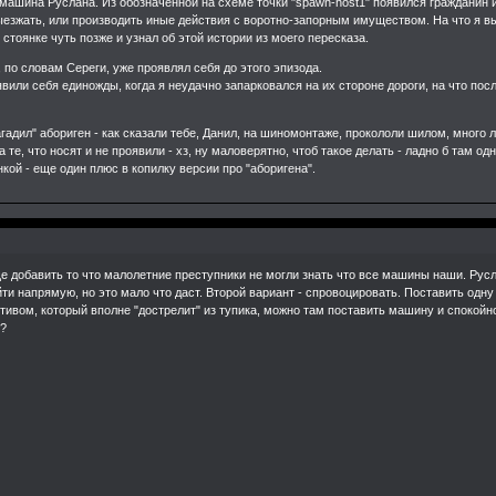
ла машина Руслана. Из обозначенной на схеме точки "spawn-host1" появился граждани
ыезжать, или производить иные действия с воротно-запорным имуществом. На что я в
 стоянке чуть позже и узнал об этой истории из моего пересказа.
, по словам Сереги, уже проявлял себя до этого эпизода.
или себя единожды, когда я неудачно запарковался на их стороне дороги, на что по
нагадил" абориген - как сказали тебе, Данил, на шиномонтаже, прокололи шилом, много
а те, что носят и не проявили - хз, ну маловерятно, чтоб такое делать - ладно б там о
кой - еще один плюс в копилку версии про "аборигена".
е добавить то что малолетние преступники не могли знать что все машины наши. Русл
ти напрямую, но это мало что даст. Второй вариант - спровоцировать. Поставить одн
ивом, который вполне "дострелит" из тупика, можно там поставить машину и спокойн
ь?