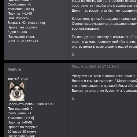
тогда на месте, где в эту субботу стоя
Сообщений:
70
пространстве - якобы она мешала ему в
Уважение:
[+0/-0]
Данил, ты, вроде тогда был, но подошел к
Позитив:
[+1/-0]
Пол:
Мужской
Кроме того, данный гражданин, вроде как
Возраст:
42
[1983-10-06]
Соседи вышеуказанного гражданина прояв
Провел на форуме:
воспользоваться.
3 дня 4 часа
Последний визит:
По поводу того, почему, я считаю, что "
2009-11-21 00:25:41
носят, я думая, проявили себя бы иначе, 
инструмента в доме рядом с нашей стоян
0
Поделиться
2009-10-27 21:34:42
Ventura
Убедительно. Можно согласится, если ещ
тов лейтенант
Вопрос в том как выяснить? Можно подой
взять фотоапарат с дальнобойным объект
Вариантов много, но будем ли это делат
0
Зарегистрирован
: 2008-09-09
Приглашений:
0
Сообщений:
71
Уважение:
[+1/-0]
Позитив:
[+0/-0]
Провел на форуме:
20 часов 30 минут
Последний визит: