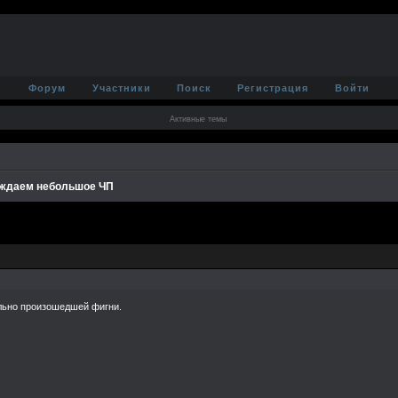
Форум
Участники
Поиск
Регистрация
Войти
Активные темы
ждаем небольшое ЧП
льно произошедшей фигни.