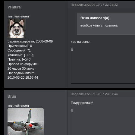
Поделиться
2009-10-27 22:08:32
Ventura
тов лейтенант
Brun написал(а):
вообще уйти с полигона
Зарегистрирован
: 2008-09-09
хер на рыло
Приглашений:
0
0
Сообщений:
71
Уважение:
[+1/-0]
Позитив:
[+0/-0]
Провел на форуме:
20 часов 30 минут
Последний визит:
2010-03-20 18:58:44
Поделиться
2009-10-27 23:31:44
Brun
Поддерживаю!
тов лейтенант
0