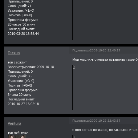
Приглашений:
0
Сообщений:
71
Уважение:
[+1/-0]
Позитив:
[+0/-0]
Провел на форуме:
20 часов 30 минут
Последний визит:
2010-03-20 18:58:44
Поделиться
2009-10-26 22:40:17
Tarxun
Мои мысли,что нельзя оставлять такое б
тов сержант
Зарегистрирован
: 2009-10-10
0
Приглашений:
0
Сообщений:
35
Уважение:
[+0/-0]
Позитив:
[+0/-0]
Провел на форуме:
3 часа 20 минут
Последний визит:
2010-10-27 16:02:18
Поделиться
2009-10-26 22:43:37
Ventura
я полностью согласен, но как выяснить и
тов лейтенант
0