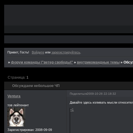
Привет, Гость!
Войдите
или
зарегистрируйтесь
.
»
форум команды \"ветер свободы\"
»
внутрикомандные темы
»
Обсу
Страница:
1
Обсуждаем небольшое ЧП
Поделиться
2009-10-26 22:18:32
Ventura
Давайте здесь изливать мысли относите
тов лейтенант
+1
Зарегистрирован
: 2008-09-09