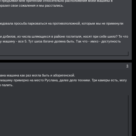
н и предъявил мне притензии относительно расположения моей машины в
ыразил свои сожаления и мы расстались.
следовала просьба парковаться на противоположной, которым мы не применули
 ли дэбилов, из числа шляющихся в районе госпиталя, носят при себе шило? Те что
дну машину - все 5. Тут шиза богаче должна быть. Так что - имхо - доступность
5
ана машина как раз могла быть и аборигенской.
у машину примерно на место Руслана, далее дело техники. Три камеры есть, могу
о палить.