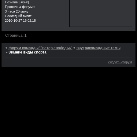
Позитив:
[+0/-0]
Провел на форуме:
3 часа 20 минут
Последний визит:
2010-10-27 16:02:18
Страница:
1
»
форум команды \"ветер свободы\"
»
внутрикомандные темы
»
Зимние виды спорта
создать форум