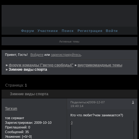
Форум
Участники
Поиск
Регистрация
Войти
Активные темы
Привет, Гость!
Войдите
или
зарегистрируйтесь
.
»
форум команды \"ветер свободы\"
»
внутрикомандные темы
»
Зимние виды спорта
Страница:
1
Зимние виды спорта
1
Поделиться
2009-12-07
19:40:14
Tarxun
Кто что любит?чем занимается?)
тов сержант
Зарегистрирован
: 2009-10-10
0
Приглашений:
0
Сообщений:
35
Уважение:
[+0/-0]