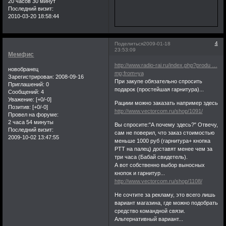
20 часов 30 минут
Последний визит:
2010-03-20 18:58:44
4
Поделиться
2009-01-18
23:53:09
Мемфис
http://www.radio-rai.ru/index.php?produ …
новобранец
mp;from=ya
Зарегистрирован
: 2008-09-16
При закупе обязательно спросить
Приглашений:
0
подарок (простейшая гарнитура)...
Сообщений:
4
Уважение:
[+0/-0]
Рациии можно заказать например здесь
Позитив:
[+0/-0]
http://www.vectorcom.ru/shop/1091/
Провел на форуме:
2 часа 54 минуты
Вы спросите:"А почему здесь?" Отвечу,
Последний визит:
сам не поверил, что заказ стоимостью
2009-10-02 13:47:55
меньше 1000 руб (гарнитура+ кнопка
РТТ на палец) доставят менее чем за
три часа (Бабай свидетель).
А вот собственно выбор выносных
кнопок и гарнитур...
http://www.vectorcom.ru/shop/1108/
Не сочтите за рекламу, это всего лишь
вариант магазина, где можно подобрать
средство командной связи.
Альтернативный вариант...