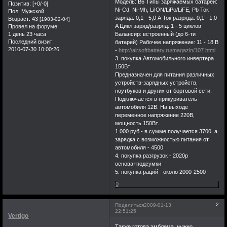
Модель: B6 Типы заряжаемых батарей:
Позитив:
[+0/-0]
Ni-Cd, Ni-Mh, LiION/LiPo/LiFE, Pb Ток
Пол:
Мужской
заряда: 0,1 - 5,0 А Ток разряда: 0,1 - 1,0
Возраст:
43
[1983-02-04]
A Цикл заряд/разряд: 1 - 5 циклов
Провел на форуме:
1 день 23 часа
Балансир: встроенный (до 6-ти
Последний визит:
батарей) Рабочее напряжение: 11 - 18 В
2010-07-30 10:00:26
-
http://airsoftbattery.ru/magazin/107.html
3. покупка Автомобильного инвертера
150Вт
Предназначен для питания различных
устройств-зарядных устройств,
ноутбуков и других от бортовой сети.
Подключается в прикуриватель
автомобиля 12В. На выходе
переменное напряжение 220В,
мощность 150Вт.
1 000 руб - в сумме получается 3700, а
зарядка с возможностью питания от
автомобиля - 4500
4. покупка разгрузок - 2020р
основа+подсумки
5. покупка раций - около 2000-2500
0
2
Поделиться
2009-01-13
22:51:25
Vertigo
Также готова эмблема, нужно