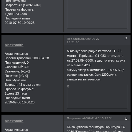
Пол:
Мужской
Возраст:
43
[1983-02-04]
Провел на форуме:
1 день 23 часа
Последний визит:
2010-07-30 10:00:26
7
Поделиться
2009-09-27
23:21:36
blacksmith
была куплена рация kenwood TH-F5.
Администратор
место - Горбушка, С1-083. стоимость
Зарегистрирован
: 2008-04-28
на 27.09.09 -3800, в других местах она
Приглашений:
0
не меньше 4200.
Сообщений:
325
аккумулятор в комплекте - 1800мАч(в
Уважение:
[+0/-0]
ранних поставках был 1200мАч).
Позитив:
[+0/-0]
завтра тесты вечером.
Пол:
Мужской
Возраст:
43
[1983-02-04]
0
Провел на форуме:
1 день 23 часа
Последний визит:
2010-07-30 10:00:26
8
Поделиться
2009-11-25 15:22:34
blacksmith
Была куплена гарнитура Гарнитура TA-
Администратор
2030 (Kenwood)(аналогичная той, что