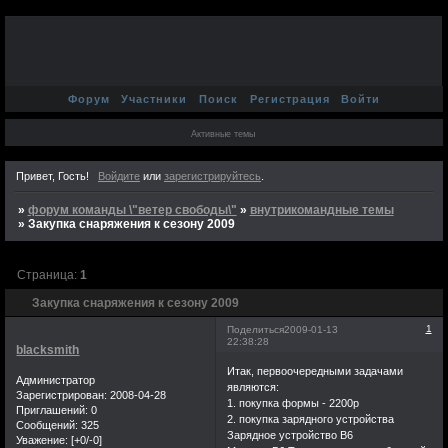
Форум
Участники
Поиск
Регистрация
Войти
Активные темы
Привет, Гость!
Войдите
или
зарегистрируйтесь
.
»
форум команды \"ветер свободы\"
»
внутрикомандные темы
»
Закупка снаряжения к сезону 2009
Страница:
1
Закупка снаряжения к сезону 2009
1
Поделиться
2009-01-13
22:38:28
blacksmith
Итак, первоочередными задачами
Администратор
являются:
Зарегистрирован
: 2008-04-28
1. покупка формы - 2200р
Приглашений:
0
2. покупка зарядного устройства
Сообщений:
325
Зарядное устройство B6
Уважение:
[+0/-0]