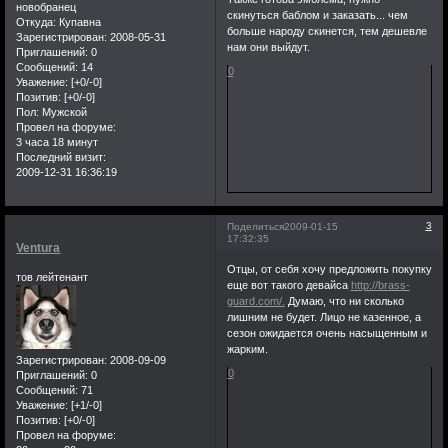
новобранец
скинуться баблом и заказать... чем
Откуда:
Купавна
больше народу скинется, тем дешевле
Зарегистрирован
: 2008-05-31
нам они выйдут.
Приглашений:
0
Сообщений:
14
0
Уважение:
[+0/-0]
Позитив:
[+0/-0]
Пол:
Мужской
Провел на форуме:
3 часа 18 минут
Последний визит:
2009-12-31 16:36:19
3
Поделиться
2009-01-15
17:32:35
Ventura
Отцы, от себя хочу предложить покупку
тов лейтенант
еще вот такого девайса
http://brass-
guard.com/.
Думаю, что ни сколько
лишним не будет. Лицо не казенное, а
сезон ожидается очень насыщенным и
жарким.
Зарегистрирован
: 2008-09-09
0
Приглашений:
0
Сообщений:
71
Уважение:
[+1/-0]
Позитив:
[+0/-0]
Провел на форуме: