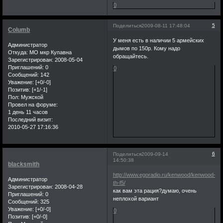
0
5
Поделиться
2009-08-11 17:48:04
Columb
У меня есть в наличии 5 армейских
Администратор
дымов по 150р. Кому надо
Откуда:
МО мкр Купавна
обращайтесь.
Зарегистрирован
: 2008-05-04
Приглашений:
0
0
Сообщений:
142
Уважение:
[+0/-0]
Позитив:
[+1/-1]
Пол:
Мужской
Провел на форуме:
1 день 11 часов
Последний визит:
2010-05-27 17:16:36
6
Поделиться
2009-09-14
14:50:38
blacksmith
http://www.egoradio.ru/kenwood/kenwood-
Администратор
th-f5/
Зарегистрирован
: 2008-04-28
как вам эта рация?думаю, очень
Приглашений:
0
неплохой вариант
Сообщений:
325
Уважение:
[+0/-0]
0
Позитив:
[+0/-0]