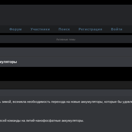
Форум
Участники
Поиск
Регистрация
Войти
Активные темы
муляторы
рать зимой, возникла необходимость перехода на новые аккумуляторы, которые бы уд
 всей команды на литий-нанофосфатные аккумуляторы.