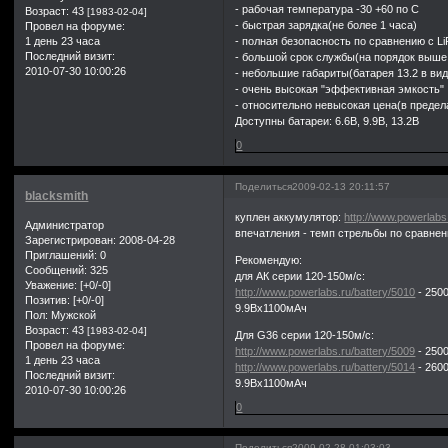
- рабочая температура -30 +60 по С
Возраст:
43
[1983-02-04]
- быстрая зарядка(не более 1 часа)
Провел на форуме:
1 день 23 часа
- полная безопасность по сравнению с Li
Последний визит:
- большой срок службы(на порядок выше
2010-07-30 10:00:26
- небольшие габариты(батарея 13.2 в ви
- очень высокая "эффективная эмкость"
- относительно невысокая цена(в предел
Доступны батареи: 6.6В, 9.9В, 13.2В
0
Поделиться
2009-02-13 20:11:57
blacksmith
куплен аккумулятор:
http://www.powerlabs
Администратор
впечатления - темп стрельбы по сравнен
Зарегистрирован
: 2008-04-28
Приглашений:
0
Рекомендую:
Сообщений:
325
для АК серии 120-150м/с:
Уважение:
[+0/-0]
http://www.powerlabs.ru/battery/5010
- 250
Позитив:
[+0/-0]
9.9Вх1100мАч
Пол:
Мужской
Возраст:
43
[1983-02-04]
Для G36 серии 120-150м/с:
Провел на форуме:
http://www.powerlabs.ru/battery/5009
- 250
1 день 23 часа
http://www.powerlabs.ru/battery/5014
- 260
Последний визит:
9.9Вх1100мАч
2010-07-30 10:00:26
0
Поделиться
2009-02-28 01:03:03