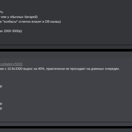
Po
 чем у обычных батарей)
де "колбасы" отлично влазит в DB калаш)
ах 2000-3000р)
.ru/battery/5003
ию с 10.8х3300 вырос на 40%, практически не проседает на длинных очередях.
0р
0р
0р