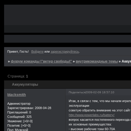
Привет, Гость!
Войдите
или
зарегистрируйтесь
.
»
форум команды \"ветер свободы\"
»
внутрикомандные темы
»
Акку
Страница:
1
Аккумуляторы
Поделиться
2009-02-09 18:57:10
blacksmith
Итак, в связи с тем, что мы начали иг
Администратор
эксплуатации
Зарегистрирован
: 2008-04-28
советую обратить внимание на этот сайт
Приглашений:
0
http://www.powerlabs.ru/battery/
Сообщений:
325
вопрос касается постепенного перехода
Уважение:
[+0/-0]
их основные преимущества:
Позитив:
[+0/-0]
- высокие рабочие токи 60-70А
Пол:
Мужской