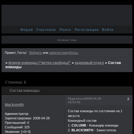
Форум
Участники
Поиск
Регистрация
Войти
Активные темы
Привет, Гость!
Войдите
или
зарегистрируйтесь
.
»
форум команды \"ветер свободы\"
»
кадровый отдел
»
Состав
команды
Страница:
1
Состав команды
1
Поделиться
2008-04-29
18:52:58
blacksmith
Состав команды по состоянию на 1
Администратор
августа
Зарегистрирован
: 2008-04-28
Командный состав
Приглашений:
0
1.
COLUMB
- Командир команды
Сообщений:
325
2.
BLACKSMITH
- Заместитель
Уважение:
[+0/-0]