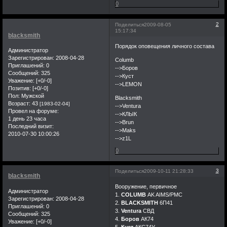
0
2
Поделиться
2009-08-05
15:17:34
blacksmith
Порядок оповещения личного состава
Администратор
Зарегистрирован
: 2008-04-28
Columb
Приглашений:
0
-->Боров
Сообщений:
325
-->Куст
Уважение:
[+0/-0]
-->LEMON
Позитив:
[+0/-0]
Пол:
Мужской
Blacksmith
Возраст:
43
[1983-02-04]
-->Ventura
Провел на форуме:
-->КЛЫК
1 день 23 часа
-->Brun
Последний визит:
-->Maks
2010-07-30 10:00:26
-->z1L
0
3
Поделиться
2009-10-11 21:28:33
blacksmith
Вооружение, первичное
Администратор
1.
COLUMB
AK AIMS/PMC
Зарегистрирован
: 2008-04-28
2.
BLACKSMITH
6П41
Приглашений:
0
3.
Ventura
СВД
Сообщений:
325
4.
Боров
АК74
Уважение:
[+0/-0]
5.
Куст
АКС74У