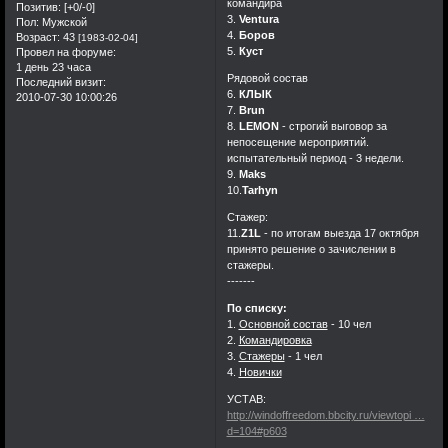
командира
Позитив:
[+0/-0]
3.
Ventura
Пол:
Мужской
4.
Боров
Возраст:
43
[1983-02-04]
5.
Куст
Провел на форуме:
1 день 23 часа
Рядовой состав
Последний визит:
6.
КЛЫК
2010-07-30 10:00:26
7.
Brun
8.
LEMON
- строгий выговор за
непосещение мероприятий.
испытательный период - 3 недели.
9.
Maks
10.
Tarhyn
Стажер:
11.
Z1L
- по итогам выезда 17 октября
принято решение о зачислении в
стажеры.
-------
По списку:
1.
Основной состав
- 10 чел
2.
Командировка
3.
Стажеры
- 1 чел
4.
Новички
УСТАВ:
http://windoffreedom.bbcity.ru/viewtopi …
d=104#p603